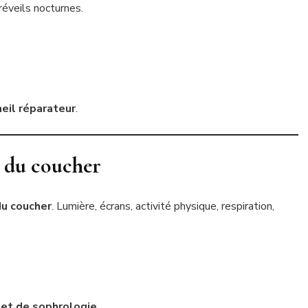
éveils nocturnes.
il réparateur
.
ls du coucher
du coucher
. Lumière, écrans, activité physique, respiration,
 et de sophrologie
,