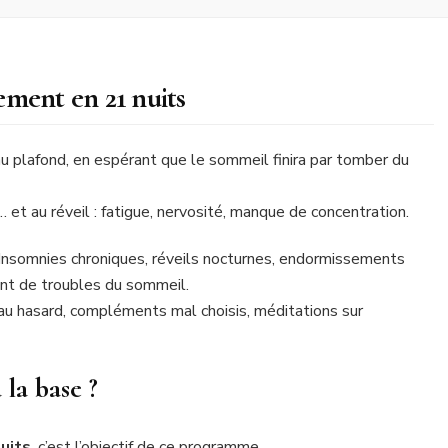
ement en 21 nuits
au plafond, en espérant que le sommeil finira par tomber du
 et au réveil : fatigue, nervosité, manque de concentration.
. Insomnies chroniques, réveils nocturnes, endormissements
ent de troubles du sommeil.
 au hasard, compléments mal choisis, méditations sur
 la base ?
uits
, c’est l’objectif de ce programme.