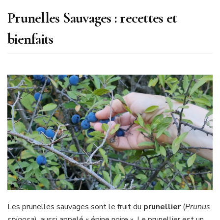
Prunelles Sauvages : recettes et
bienfaits
Les prunelles sauvages sont le fruit du
prunellier
(
Prunus
spinosa
), aussi appelé « épine noire ». Le prunellier est un