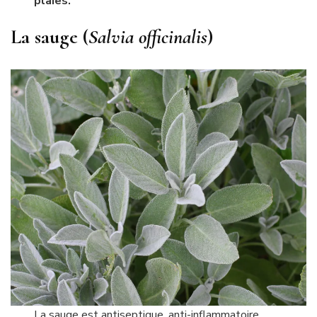
plaies.
La sauge (
Salvia officinalis
)
La sauge est antiseptique, anti-inflammatoire,