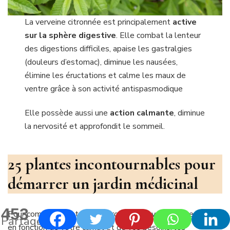
La verveine citronnée est principalement
active
sur la sphère digestive
. Elle combat la lenteur
des digestions difficiles, apaise les gastralgies
(douleurs d’estomac), diminue les nausées,
élimine les éructations et calme les maux de
ventre grâce à son activité antispasmodique
Elle possède aussi une
action calmante
, diminue
la nervosité et approfondit le sommeil.
25 plantes incontournables pour
démarrer un jardin médicinal
453
Pour compléter votre carré aromatique, vous pourrez choisir
Partages
en fonction de votre climat et de vos besoins, les