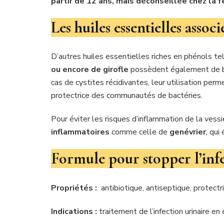
partir de 12 ans, mais déconseillée chez la 
Les huiles essentielles associ
D’autres huiles essentielles riches en phénols te
ou encore de girofle
possèdent également de bon
cas de cystites récidivantes, leur utilisation per
protectrice des communautés de bactéries.
Pour éviter les risques d’inflammation de la vessie
inflammatoires
comme celle de
genévrier
, qui
Formule pour stopper l’infe
Propriétés :
antibiotique, antiseptique, protectr
Indications :
traitement de l’infection urinaire en 