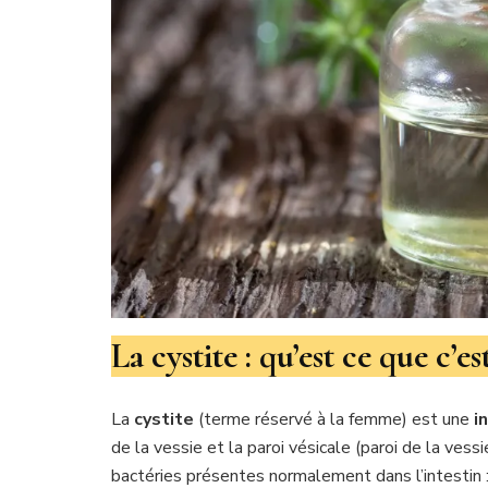
La cystite : qu’est ce que c’es
La
cystite
(terme réservé à la femme) est une
i
de la vessie et la paroi vésicale (paroi de la vess
bactéries présentes normalement dans l’intestin 