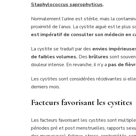
Staphylococcus saprophyticus
.
Normalement l’urine est stérile, mais la contamin
proximité de l’anus. La cystite aiguë est le plus
est impératif de consulter son médecin en c
La cystite se traduit par des
envies impérieuses
de faibles volumes.
Des
brûlures
sont souvent
douleur intense. En revanche, il n’y a
pas de fièv
Les cystites sont considérées récidivantes si elle
derniers mois.
Facteurs favorisant les cystites
Les facteurs favorisant les cystites sont multiples
périodes pré et post menstruelles, rapports sex