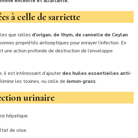
femme enceinte et allaitante.
ées à celle de sarriette
lles que celles
d’origan, de thym, de cannelle de Ceylan
nes propriétés antiseptiques pour enrayer l’infection. En
met une action profonde de destruction de l’enveloppe
, il est intéressant d’ajouter
des huiles essentielles anti-
 élimine les toxines, ou celle de
lemon-grass
.
ction urinaire
ice hépatique.
état de crise.