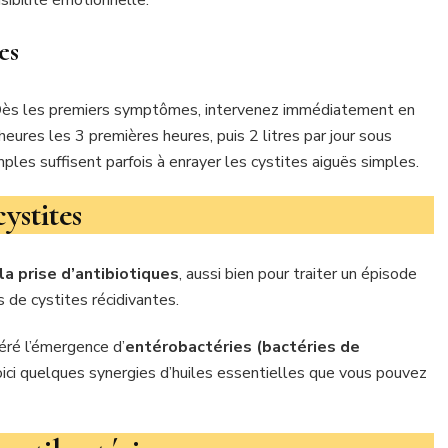
sibilité émotionnelle.
es
e. Dès les premiers symptômes, intervenez immédiatement en
ures les 3 premières heures, puis 2 litres par jour sous
ples suffisent parfois à enrayer les cystites aiguës simples.
ystites
la prise d’antibiotiques
, aussi bien pour traiter un épisode
s de cystites récidivantes.
néré l’émergence d’
entérobactéries (bactéries de
oici quelques synergies d’huiles essentielles que vous pouvez