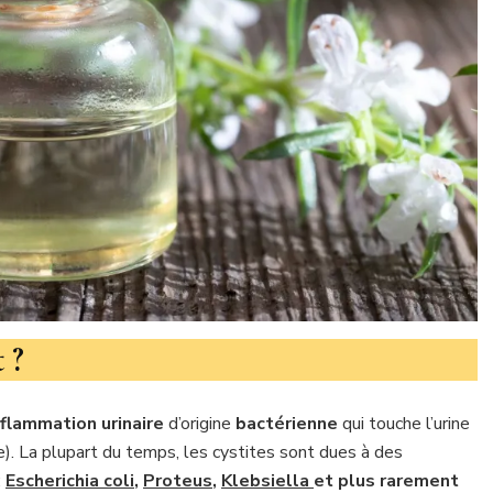
t ?
nflammation urinaire
d’origine
bactérienne
qui touche l’urine
ie). La plupart du temps, les cystites sont dues à des
:
Escherichia coli
,
Proteus
,
Klebsiella
et plus rarement