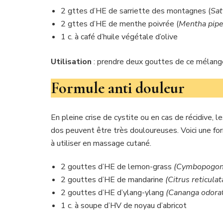
2 gttes d’HE de sarriette des montagnes (
Sat
2 gttes d’HE de menthe poivrée (
Mentha pipe
1 c. à café d’huile végétale d’olive
Utilisation
: prendre deux gouttes de ce mélange 
Formule anti douleur
En pleine crise de cystite ou en cas de récidive, 
dos peuvent être très douloureuses. Voici une fo
à utiliser en massage cutané.
2 gouttes d’HE de lemon-grass
(Cymbopogon 
2 gouttes d’HE de mandarine
(Citrus reticulat
2 gouttes d’HE d’ylang-ylang
(Cananga odora
1 c. à soupe d’HV de noyau d’abricot