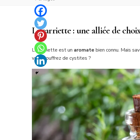
La sarriette : une alliée de choi
La sarriette est un
aromate
bien connu. Mais sav
vous souffrez de cystites ?