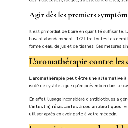
des muqueuses), fatigue, stress, contrariétés, sen
Agir dès les premiers symptôm
Il est primordial de boire en quantité suffisant
buvant abondamment : 1/2 litre toutes les demi-he
forme d’eau, de jus et de tisanes. Ces mesures sim
L’aromathérapie contre les c
L’aromathérapie peut être une alternative à 
isolé de cystite aiguë qu’en prévention dans le ca
En effet, l’usage inconsidéré d’antibiotiques a gé
l’intestin) résistantes à ces antibiotiques
. V
utiliser après en avoir parlé à votre médecin.