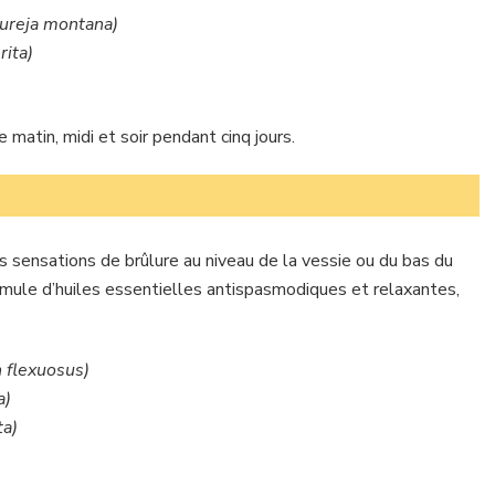
ureja montana)
rita)
matin, midi et soir pendant cinq jours.
les sensations de brûlure au niveau de la vessie ou du bas du
rmule d’huiles essentielles antispasmodiques et relaxantes,
flexuosus)
a)
ta)