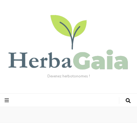
Devenez herbotonomes !