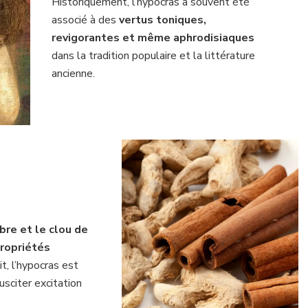
Historiquement, l’hypocras a souvent été
associé à des
vertus toniques,
revigorantes et même aphrodisiaques
dans la tradition populaire et la littérature
ancienne.
bre et le clou de
propriétés
it, l’hypocras est
sciter excitation