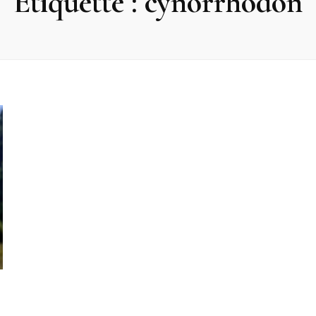
Étiquette :
cynorrhodon