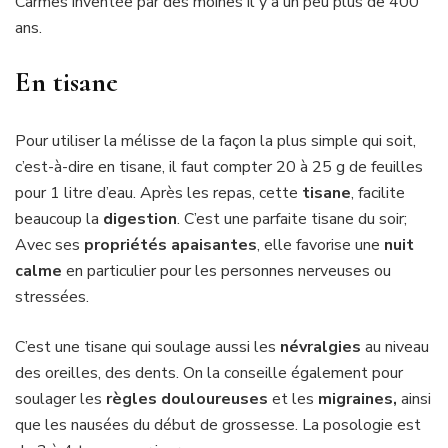
Carmes inventée par des moines il y a un peu plus de 400
ans.
En tisane
Pour utiliser la mélisse de la façon la plus simple qui soit,
c’est-à-dire en tisane, il faut compter 20 à 25 g de feuilles
pour 1 litre d’eau. Après les repas, cette
tisane
, facilite
beaucoup la
digestion
. C’est une parfaite tisane du soir;
Avec ses
propriétés apaisantes
, elle favorise une
nuit
calme
en particulier pour les personnes nerveuses ou
stressées.
C’est une tisane qui soulage aussi les
névralgies
au niveau
des oreilles, des dents. On la conseille également pour
soulager les
règles douloureuses
et les
migraines,
ainsi
que les nausées du début de grossesse. La posologie est