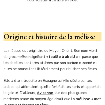
Pour accéder à l’article en vidéo
Origine et histoire de la mélisse
La mélisse est originaire du Moyen-Orient. Son nom vient
du grec
melissa
signiﬁant «
feuille à abeille
», parce que
les abeilles sont très attirées par son parfum citronné et
elles se bousculent littéralement pour butiner ses ﬂeurs.
Elle a été introduite en Espagne au VIIe siècle par les
arabes qui affirmaient qu’elle fortifiait les nerfs et apportait
la gaieté. D’ailleurs,
Avicenne
, l’un des plus grands
médecins arabe du moyen-âge disait que
la mélisse «
met
le cœur et l’esprit en fête
».