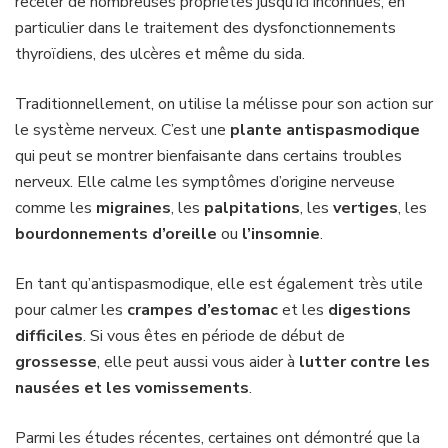
receler de nombreuses propriétés jusqu’ici inconnues, en
particulier dans le traitement des dysfonctionnements
thyroïdiens, des ulcères et même du sida.
Traditionnellement, on utilise la mélisse pour son action sur
le système nerveux. C’est une
plante antispasmodique
qui peut se montrer bienfaisante dans certains troubles
nerveux. Elle calme les symptômes d’origine nerveuse
comme les
migraines
, les
palpitations
, les
vertiges
, les
bourdonnements d’oreille
ou
l’insomnie
.
En tant qu’antispasmodique, elle est également très utile
pour calmer les
crampes d’estomac
et les
digestions
difficiles
. Si vous êtes en période de début de
grossesse
, elle peut aussi vous aider à
lutter contre les
nausées et les vomissements
.
Parmi les études récentes, certaines ont démontré que la