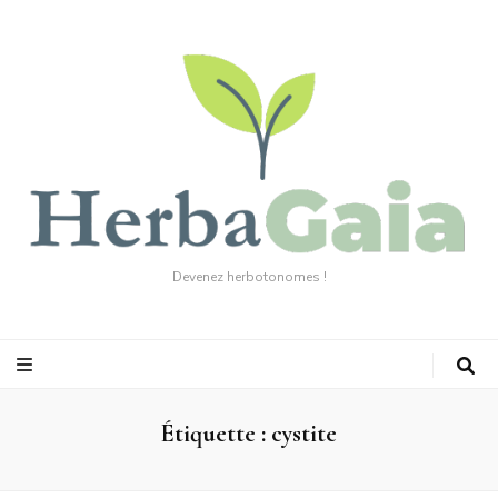
Devenez herbotonomes !
Étiquette :
cystite